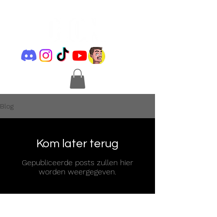
Blog
Kom later terug
Gepubliceerde posts zullen hier
worden weergegeven.
Under